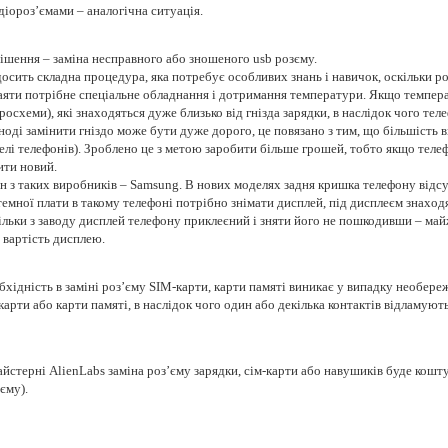
діороз’ємами – аналогічна ситуація.
ішення – заміна несправного або зношеного usb розєму.
осить складна процедура, яка потребує особливих знань і навичок, оскільки ро
аяти потрібне спеціальне обладнання і дотримання температури. Якщо темпе
росхеми), які знаходяться дуже близько від гнізда зарядки, в наслідок чого тел
іноді замінити гніздо може бути дуже дорого, це повязано з тим, що більшість
елі телефонів). Зроблено це з метою заробити більше грошей, тобто якщо теле
ити новий.
н з таких виробників – Samsung. В нових моделях задня кришка телефону відсут
темної плати в такому телефоні потрібно знімати дисплей, під дисплеєм знаход
ільки з заводу дисплей телефону приклеєний і зняти його не пошкодивши – май
 вартість дисплею.
бхідність в заміні роз’єму SIM-карти, карти памяті виникає у випадку необер
карти або карти памяті, в наслідок чого один або декілька контактів відламують
йстерні AlienLabs заміна роз’єму зарядки, сім-карти або навушиків буде кошту
єму).