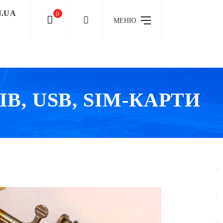
N.UA
0
МЕНЮ
В, USB, SIM-КАРТИ