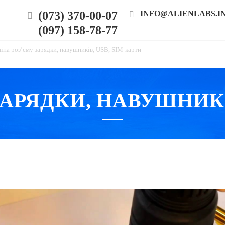
(073) 370-00-07
INFO@ALIENLABS.I
(097) 158-78-77
іна роз’єму зарядки, навушників, USB, SIM-карти
АРЯДКИ, НАВУШНИКІ