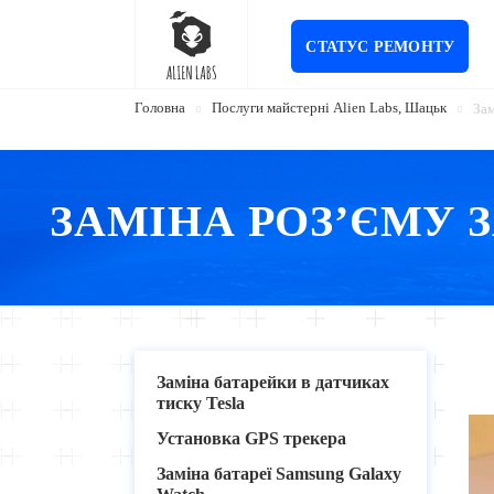
СТАТУС РЕМОНТУ
Головна
Послуги майстерні Alien Labs, Шацьк
Зам
ЗАМІНА РОЗ’ЄМУ З
Заміна батарейки в датчиках
тиску Tesla
Установка GPS трекера
Заміна батареї Samsung Galaxy