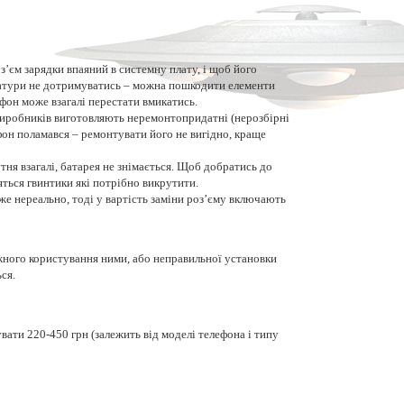
з’єм зарядки впаяний в системну плату, і щоб його
ратури не дотримуватись – можна пошкодити елементи
ефон може взагалі перестати вмикатись.
 виробників виготовляють неремонтопридатні (нерозбірні
фон поламався – ремонтувати його не вигідно, краще
ня взагалі, батарея не знімається. Щоб добратись до
яться гвинтики які потрібно викрутити.
же нереально, тоді у вартість заміни роз’єму включають
ежного користування ними, або неправильної установки
ся.
вати 220-450 грн (залежить від моделі телефона і типу