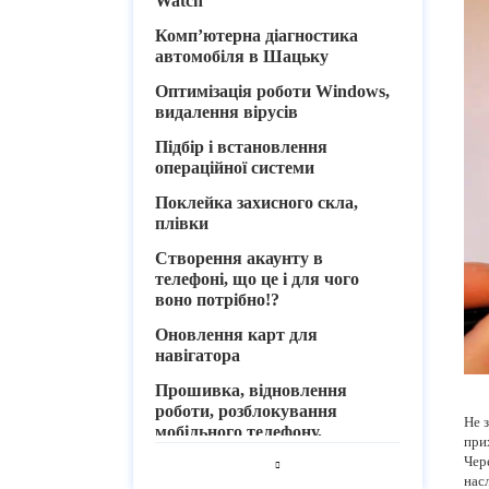
Watch
Комп’ютерна діагностика
автомобіля в Шацьку
Оптимізація роботи Windows,
видалення вірусів
Підбір і встановлення
операційної системи
Поклейка захисного скла,
плівки
Створення акаунту в
телефоні, що це і для чого
воно потрібно!?
Оновлення карт для
навігатора
Прошивка, відновлення
роботи, розблокування
Не 
мобільного телефону,
прих
планшета
Чер
насл
Ремонт, відновлення телефону