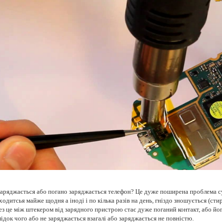
заряджається або погано заряджається телефон? Це дуже поширена проблема с
одитсья майже щодня а іноді і по кілька разів на день, гніздо зношується (сти
ез це між штекером від зарядного пристрою стає дуже поганий контакт, або йог
ідок чого або не заряджається взагалі або заряджається не повністю.