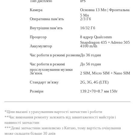
Тип дисплею
IPS
Камера
Основна 13 Мп | Фронтальна
5 Мп
Оперативна пам’ять
2/3 Гб
Внутрішня пам’ять
16/32 Гб
Процесор
8 ядрер Qualcomm
Snapdragon 435 + Adreno 505
Аккумулятор
4100 mAh
Час роботи в режимі розмови
До 36 годин
Час роботи в режимі
До 56 годин
прослуховування музики
Зв’язок
2 SIM, Micro SIM + Nano SIM
Стандарт зв’язку
2G, 3G, 4G (LTE)
Розміри
139.2×70×8.7 мм 150г
*Ціни вказані з урахуванням вартості запчастин і роботи
**Час виконання ремонту залежить від завантаженості майстрів і
наявності запчастин
***Деякі запчастини замовляємо з Китаю, тому вартість очікування
може складати більше 30 днів