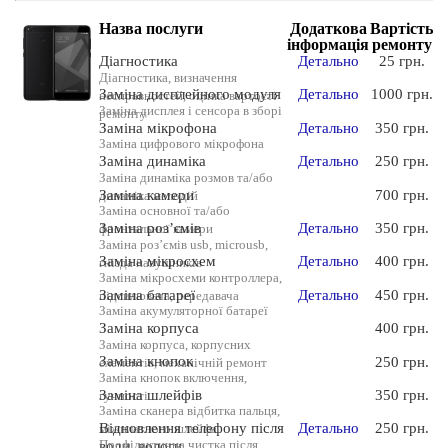
Назва послуги
Додаткова
Вартість
інформація
ремонту
Діагностика
Детально
25 грн.
Діагностика, визначення
Заміна дисплейного модуля
Детально
1000 грн.
несправностей, оцінка вартості
Заміна дисплея і сенсора в зборі
ремонту
Заміна мікрофона
Детально
350 грн.
Заміна цифрового мікрофона
Заміна динаміка
Детально
250 грн.
Заміна динаміка розмов та/або
Заміна камери
700 грн.
динаміка мелодій
Заміна основної та/або
Заміна роз’ємів
Детально
350 грн.
фронтальної камери
Заміна роз’ємів usb, microusb,
Заміна мікросхем
Детально
400 грн.
гнізда навушників
Заміна мікросхеми контроллера,
Заміна батареї
Детально
450 грн.
підсилювача, передавача
Заміна акумуляторної батареї
Заміна корпуса
400 грн.
Заміна корпуса, корпусних
Заміна кнопок
250 грн.
елементів, механічній ремонт
Заміна кнопок включення,
Заміна шлейфів
350 грн.
гучності
Заміна сканера відбитка пальця,
Відновлення телефону після
Детально
250 грн.
міжплатного шлейфа
Профілактична чистка після
води, вологи