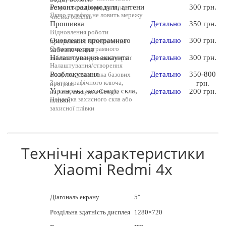
Ремонт радіомодуля, антени
300 грн.
потрапляння води, вологи,
Якщо телефон не ловить мережу
чистка окислів
Прошивка
Детально
350 грн.
Відновлення роботи
Оновлення програмного
Детально
300 грн.
програмного забезпечення
Оновлення програмного
забезпечення
Налаштування аккаунта
Детально
300 грн.
забезпечення до нової версії
Налаштування/створення
Розблокування
Детально
350-800
аккаунта, установка базових
Зняття графічного ключа,
грн.
програм
Установка захисного скла,
Детально
200 грн.
пароля, аккаунта Google
Поклейка захисного скла або
плівки
захисної плівки
Технічні характеристики
Xiaomi Redmi 4x
Діагональ екрану
5″
Роздільна здатність дисплея
1280×720