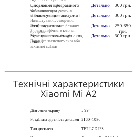
Оновлення програмного
Детально
300 грн.
програмного забезпечення
Оновлення програмного
забезпечення
Налаштування аккаунта
Детально
300 грн.
забезпечення до нової версії
Налаштування/створення
Розблокування
Детально
250-650
аккаунта, установка базових
Зняття графічного ключа,
грн.
програм
Установка захисного скла,
Детально
300 грн.
пароля, аккаунта Google
Поклейка захисного скла або
плівки
захисної плівки
Технічні характеристики
Xiaomi Mi A2
Діагональ екрану
5.99″
Роздільна здатність дисплея
2160×1080
Тип дисплею
TFT LCD IPS