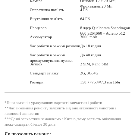
Камера
Основна 12 + 20 Мп |
Фронтальна 20 Мп
Оперативна пам’ять
4 Гб
Внутрішня пам’ять
64 Гб
Процесор
8 ядер Qualcomm Snapdragon
660 SDM660 + Adreno 512
Аккумулятор
3000 mAh
Час роботи в режимі розмови
До 18 годин
Час роботи в режимі
До 40 годин
прослуховування музики
Зв’язок
2 SIM, Nano SIM
Стандарт зв’язку
2G, 3G, 4G
Розміри
158.7×75.4×7.3 мм 166г
*Ціни вказані з урахуванням вартості запчастин і роботи
**Час виконання ремонту залежить від завантаженості майстрів і
наявності запчастин
***Деякі запчастини замовляємо з Китаю, тому вартість очікування
може складати більше 30 днів
Як проходить ремонт :