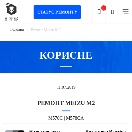
0
СТАТУС РЕМОНТУ
Головна
Ремонт Meizu M2
КОРИСНЕ
11.07.2019
РЕМОНТ MEIZU M2
M578C | M578CA
Назва послуги
Додаткова
Вартість