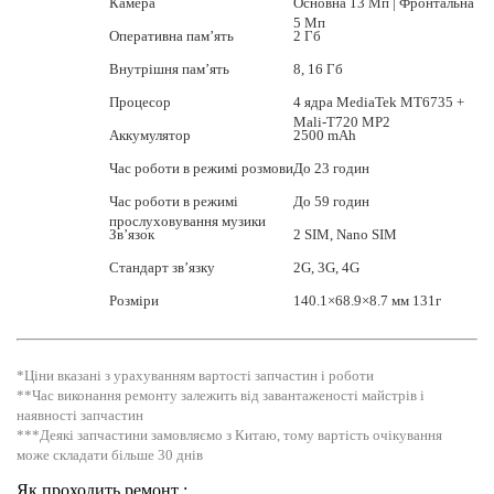
Камера
Основна 13 Мп | Фронтальна
5 Мп
Оперативна пам’ять
2 Гб
Внутрішня пам’ять
8, 16 Гб
Процесор
4 ядра MediaTek MT6735 +
Mali-T720 MP2
Аккумулятор
2500 mAh
Час роботи в режимі розмови
До 23 годин
Час роботи в режимі
До 59 годин
прослуховування музики
Зв’язок
2 SIM, Nano SIM
Стандарт зв’язку
2G, 3G, 4G
Розміри
140.1×68.9×8.7 мм 131г
*Ціни вказані з урахуванням вартості запчастин і роботи
**Час виконання ремонту залежить від завантаженості майстрів і
наявності запчастин
***Деякі запчастини замовляємо з Китаю, тому вартість очікування
може складати більше 30 днів
Як проходить ремонт :