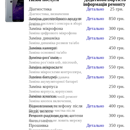
інформація
ремонту
Діагностика
Детально
25 грн.
Діагностика, визначення
Заміна дисплейного модуля
Детально
850 грн.
несправностей, оцінка вартості
Заміна дисплея і сенсора в зборі
ремонту
Заміна мікрофона
Детально
300 грн.
Заміна цифрового мікрофона
Заміна динаміка
Детально
250 грн.
Заміна динаміка розмов та/або
Заміна камери
450 грн.
динаміка мелодій
Заміна основної та/або
Заміна роз’ємів
Детально
350 грн.
фронтальної камери
Заміна роз’ємів usb, microusb,
Заміна мікросхем
Детально
550 грн.
гнізда навушників
Заміна мікросхеми контроллера,
Заміна батареї
Детально
350 грн.
підсилювача, передавача
Заміна акумуляторної батареї
Заміна корпуса
250 грн.
Заміна корпуса, корпусних
Заміна кнопок
300 грн.
елементів, механічній ремонт
Заміна кнопок включення,
Відновлення телефону після
Детально
400 грн.
гучності, камери
Профілактична чистка після
води, вологи
Ремонт радіомодуля, антени
300 грн.
потрапляння води, вологи,
Якщо телефон не ловить мережу
чистка окислів
Прошивка
Детально
350 грн.
Відновлення роботи