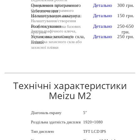
Оновлення програмного
Детально
300 грн.
програмного забезпечення
Оновлення програмного
забезпечення
Налаштування аккаунта
Детально
150 грн.
забезпечення до нової версії
Налаштування/створення
Розблокування
Детально
250-650
аккаунта, установка базових
Зняття графічного ключа,
грн.
програм
Установка захисного скла,
Детально
250 грн.
пароля, аккаунта Google
Поклейка захисного скла або
плівки
захисної плівки
Технічні характеристики
Meizu M2
Діагональ екрану
5″
Роздільна здатність дисплея
1920×1080
Тип дисплею
TFT LCD IPS