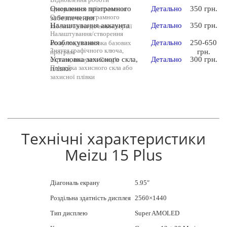
Оновлення програмного
Детально
350 грн.
програмного забезпечення
Оновлення програмного
забезпечення
Налаштування аккаунта
Детально
350 грн.
забезпечення до нової версії
Налаштування/створення
Розблокування
Детально
250-650
аккаунта, установка базових
Зняття графічного ключа,
грн.
програм
Установка захисного скла,
Детально
300 грн.
пароля, аккаунта Google
Поклейка захисного скла або
плівки
захисної плівки
Технічні характеристики
Meizu 15 Plus
Діагональ екрану
5.95″
Роздільна здатність дисплея
2560×1440
Тип дисплею
Super AMOLED