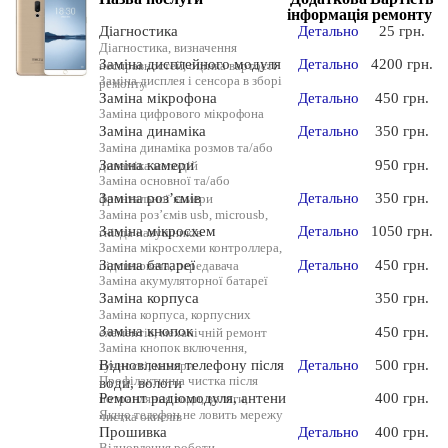
інформація
ремонту
Діагностика
Детально
25 грн.
Діагностика, визначення
Заміна дисплейного модуля
Детально
4200 грн.
несправностей, оцінка вартості
Заміна дисплея і сенсора в зборі
ремонту
Заміна мікрофона
Детально
450 грн.
Заміна цифрового мікрофона
Заміна динаміка
Детально
350 грн.
Заміна динаміка розмов та/або
Заміна камери
950 грн.
динаміка мелодій
Заміна основної та/або
Заміна роз’ємів
Детально
350 грн.
фронтальної камери
Заміна роз’ємів usb, microusb,
Заміна мікросхем
Детально
1050 грн.
гнізда навушників
Заміна мікросхеми контроллера,
Заміна батареї
Детально
450 грн.
підсилювача, передавача
Заміна акумуляторної батареї
Заміна корпуса
350 грн.
Заміна корпуса, корпусних
Заміна кнопок
450 грн.
елементів, механічній ремонт
Заміна кнопок включення,
Відновлення телефону після
Детально
500 грн.
гучності, камери
Профілактична чистка після
води, вологи
Ремонт радіомодуля, антени
400 грн.
потрапляння води, вологи,
Якщо телефон не ловить мережу
чистка окислів
Прошивка
Детально
400 грн.
Відновлення роботи