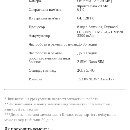
Камера
Основна 12 + 20 Мп |
Фронтальна 20 Мп
Оперативна пам’ять
6 Гб
Внутрішня пам’ять
64, 128 Гб
Процесор
8 ядер Samsung Exynos 9
Octa 8895 + Mali-G71 MP20
Аккумулятор
3500 mAh
Час роботи в режимі розмови
До 35 годин
Час роботи в режимі
До 80 годин
прослуховування музики
Зв’язок
2 SIM, Nano SIM
Стандарт зв’язку
2G, 3G, 4G
Розміри
153.8×78.3×7.3 мм 177г
*Ціни вказані з урахуванням вартості запчастин і роботи
**Час виконання ремонту залежить від завантаженості майстрів і
наявності запчастин
***Деякі запчастини замовляємо з Китаю, тому вартість очікування
може складати більше 30 днів
Як проходить ремонт :