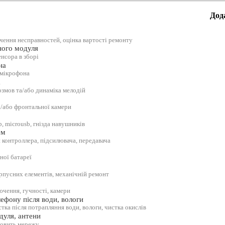
Дод
ачення несправностей, оцінка вартості ремонту
ного модуля
енсора в зборі
на
 мікрофона
а
озмов та/або динаміка мелодій
а/або фронтальної камери
b, microusb, гнізда навушників
ем
 контроллера, підсилювача, передавача
ної батареї
орпусних елементів, механічній ремонт
ючення, гучності, камери
ефону після води, вологи
тка після потрапляння води, вологи, чистка окислів
дуля, антени
ловить мережу