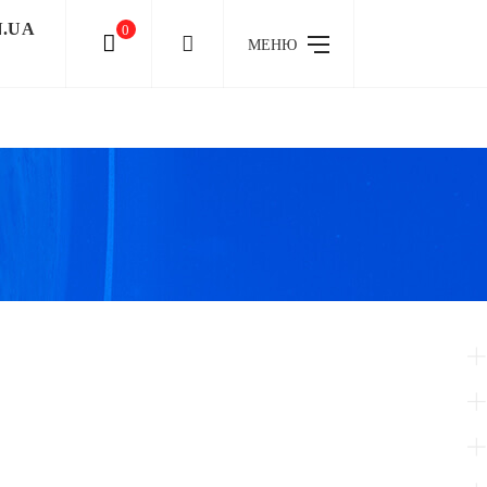
N.UA
0
МЕНЮ