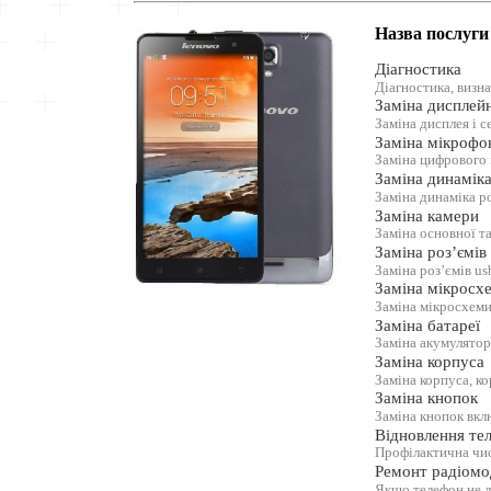
Назва послуги
Діагностика
Діагностика, визн
Заміна дисплей
Заміна дисплея і с
Заміна мікрофо
Заміна цифрового
Заміна динамік
Заміна динаміка р
Заміна камери
Заміна основної т
Заміна роз’ємів
Заміна роз’ємів us
Заміна мікросх
Заміна мікросхеми
Заміна батареї
Заміна акумулятор
Заміна корпуса
Заміна корпуса, к
Заміна кнопок
Заміна кнопок вкл
Відновлення тел
Профілактична чис
Ремонт радіомо
Якщо телефон не 