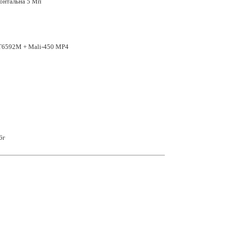
онтальна 5 Мп
T6592M + Mali-450 MP4
6г