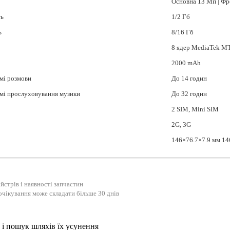
Основна 13 Мп | Фр
ть
1/2 Гб
ь
8/16 Гб
8 ядер MediaTek M
2000 mAh
мі розмови
До 14 годин
мі прослуховування музики
До 32 годин
2 SIM, Mini SIM
2G, 3G
146×76.7×7.9 мм 14
йстрів і наявності запчастин
очікування може складати більше 30 днів
і пошук шляхів їх усунення