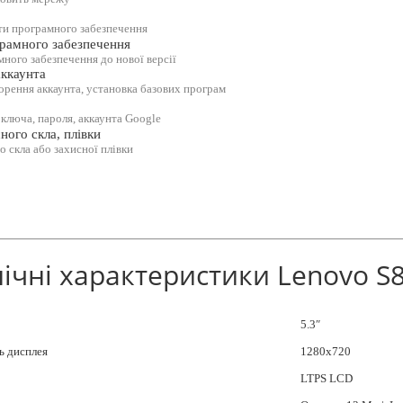
ти програмного забезпечення
рамного забезпечення
ного забезпечення до нової версії
ккаунта
рення аккаунта, установка базових програм
 ключа, пароля, аккаунта Google
ного скла, плівки
о скла або захисної плівки
ічні характеристики Lenovo S
5.3″
ь дисплея
1280х720
LTPS LCD