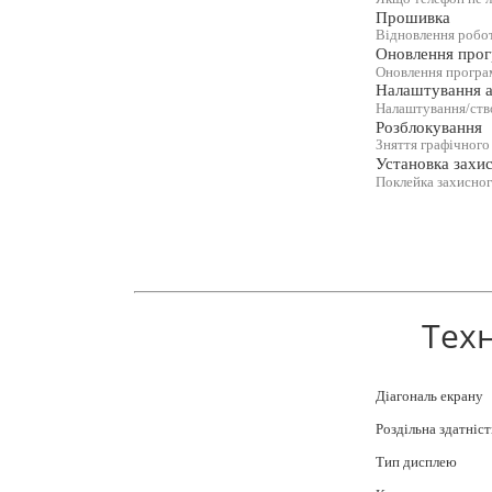
Прошивка
Відновлення робо
Оновлення прог
Оновлення програм
Налаштування а
Налаштування/ство
Розблокування
Зняття графічного
Установка захис
Поклейка захисног
Техн
Діагональ екрану
Роздільна здатніст
Тип дисплею