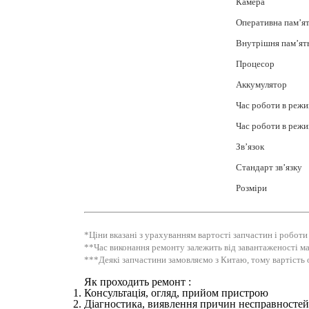
Камера
Оперативна пам’я
Внутрішня пам’ят
Процесор
Аккумулятор
Час роботи в режи
Час роботи в режи
Зв’язок
Стандарт зв’язку
Розміри
*Ціни вказані з урахуванням вартості запчастин і роботи
**Час виконання ремонту залежить від завантаженості ма
***Деякі запчастини замовляємо з Китаю, тому вартість 
Як проходить ремонт :
Консультація, огляд, прийом пристрою
Діагностика, виявлення причин несправностей 