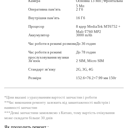
Камера
Основна 13 Мп | Фронтальна
5 Мп
Оперативна пам’ять
2 Гб
Внутрішня пам’ять
16 Гб
Процесор
8 ядер MediaTek MT6752 +
Mali-T760 MP2
Аккумулятор
3000 mAh
Час роботи в режимі розмови
До 36 годин
Час роботи в режимі
До 78 годин
прослуховування музики
Зв’язок
2 SIM, Micro SIM
Стандарт зв’язку
2G, 3G, 4G
Розміри
152.6×76.2×7.99 мм 150г
*Ціни вказані з урахуванням вартості запчастин і роботи
**Час виконання ремонту залежить від завантаженості майстрів і
наявності запчастин
***Деякі запчастини замовляємо з Китаю, тому вартість очікування
може складати більше 30 днів
Як проходить ремонт :