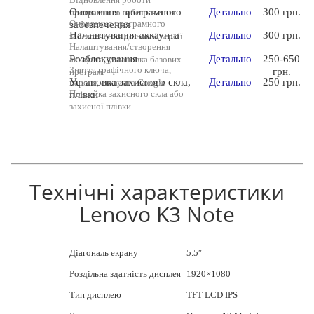
Оновлення програмного
Детально
300 грн.
програмного забезпечення
Оновлення програмного
забезпечення
Налаштування аккаунта
Детально
300 грн.
забезпечення до нової версії
Налаштування/створення
Розблокування
Детально
250-650
аккаунта, установка базових
Зняття графічного ключа,
грн.
програм
Установка захисного скла,
Детально
250 грн.
пароля, аккаунта Google
Поклейка захисного скла або
плівки
захисної плівки
Технічні характеристики
Lenovo K3 Note
Діагональ екрану
5.5″
Роздільна здатність дисплея
1920×1080
Тип дисплею
TFT LCD IPS