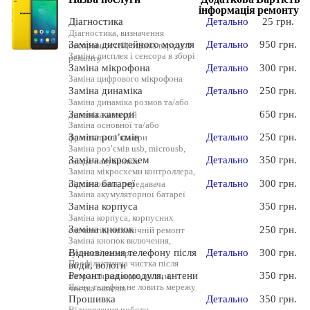
інформація
ремонту
Діагностика
Детально
25 грн.
Діагностика, визначення
Заміна дисплейного модуля
Детально
950 грн.
несправностей, оцінка вартості
Заміна дисплея і сенсора в зборі
ремонту
Заміна мікрофона
Детально
300 грн.
Заміна цифрового мікрофона
Заміна динаміка
Детально
250 грн.
Заміна динаміка розмов та/або
Заміна камери
650 грн.
динаміка мелодій
Заміна основної та/або
Заміна роз’ємів
Детально
250 грн.
фронтальної камери
Заміна роз’ємів usb, microusb,
Заміна мікросхем
Детально
350 грн.
гнізда навушників
Заміна мікросхеми контроллера,
Заміна батареї
Детально
300 грн.
підсилювача, передавача
Заміна акумуляторної батареї
Заміна корпуса
350 грн.
Заміна корпуса, корпусних
Заміна кнопок
250 грн.
елементів, механічній ремонт
Заміна кнопок включення,
Відновлення телефону після
Детально
300 грн.
гучності, камери
Профілактична чистка після
води, вологи
Ремонт радіомодуля, антени
350 грн.
потрапляння води, вологи,
Якщо телефон не ловить мережу
чистка окислів
Прошивка
Детально
350 грн.
Відновлення роботи