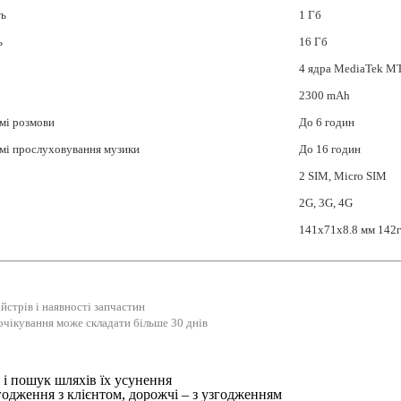
ть
1 Гб
ь
16 Гб
4 ядра MediaTek M
2300 mAh
мі розмови
До 6 годин
мі прослуховування музики
До 16 годин
2 SIM, Micro SIM
2G, 3G, 4G
141x71x8.8 мм 142
йстрів і наявності запчастин
очікування може складати більше 30 днів
і пошук шляхів їх усунення
годження з клієнтом, дорожчі – з узгодженням