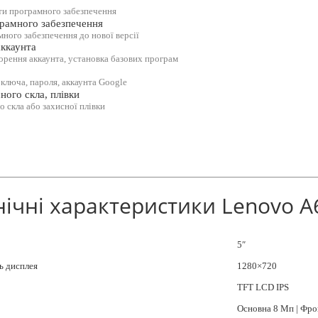
ти програмного забезпечення
рамного забезпечення
ного забезпечення до нової версії
ккаунта
рення аккаунта, установка базових програм
 ключа, пароля, аккаунта Google
ного скла, плівки
о скла або захисної плівки
нічні характеристики Lenovo A
5″
ь дисплея
1280×720
TFT LCD IPS
Основна 8 Мп | Фро