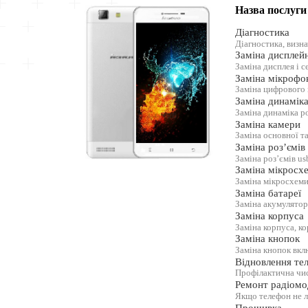
Назва послуги
Діагностика
Діагностика, визн
Заміна дисплей
Заміна дисплея і с
Заміна мікрофо
Заміна цифрового
Заміна динамік
Заміна динаміка р
Заміна камери
Заміна основної т
Заміна роз’ємів
Заміна роз’ємів us
Заміна мікросх
Заміна мікросхеми
Заміна батареї
Заміна акумулятор
Заміна корпуса
Заміна корпуса, к
Заміна кнопок
Заміна кнопок вкл
Відновлення тел
Профілактична чис
Ремонт радіомо
Якщо телефон не 
Прошивка