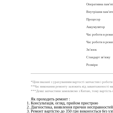
Оперативна пам’я
Внутрішня пам’ят
Процесор
Аккумулятор
Час роботи в режи
Час роботи в режи
Зв’язок
Стандарт зв’язку
Розміри
*Ціни вказані з урахуванням вартості запчастин і роботи
**Час виконання ремонту залежить від завантаженості ма
***Деякі запчастини замовляємо з Китаю, тому вартість 
Як проходить ремонт :
Консультація, огляд, прийом пристрою
Діагностика, виявлення причин несправностей 
Ремонт вартістю до 350 грн виконується без уз