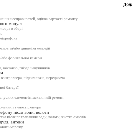
Дод
ачення несправностей, оцінка вартості ремонту
ного модуля
енсора в зборі
на
 мікрофона
а
озмов та/або динаміка мелодій
а/або фронтальної камери
b, microusb, гнізда навушників
ем
 контроллера, підсилювача, передавача
ної батареї
орпусних елементів, механічній ремонт
ючення, гучності, камери
ефону після води, вологи
тка після потрапляння води, вологи, чистка окислів
дуля, антени
ловить мережу