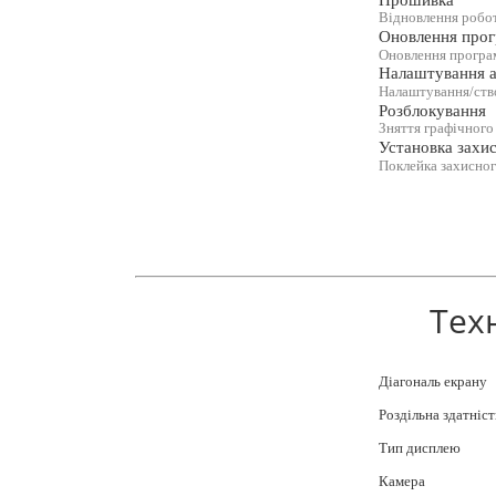
Відновлення робо
Оновлення прог
Оновлення програм
Налаштування а
Налаштування/ство
Розблокування
Зняття графічного
Установка захис
Поклейка захисног
Тех
Діагональ екрану
Роздільна здатніст
Тип дисплею
Камера