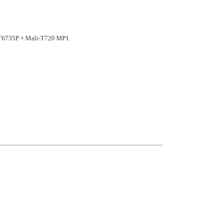
T6735P + Mali-T720 MP1
г