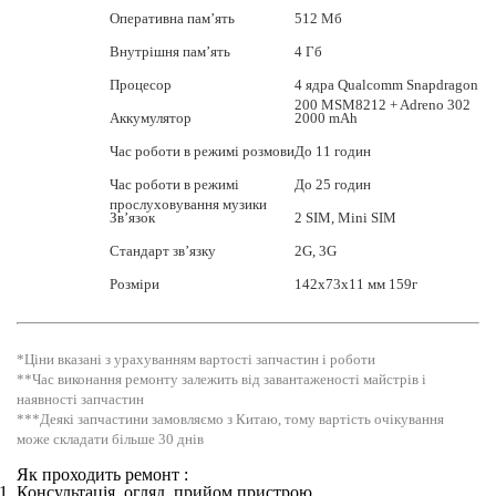
Оперативна пам’ять
512 Мб
Внутрішня пам’ять
4 Гб
Процесор
4 ядра Qualcomm Snapdragon
200 MSM8212 + Adreno 302
Аккумулятор
2000 mAh
Час роботи в режимі розмови
До 11 годин
Час роботи в режимі
До 25 годин
прослуховування музики
Зв’язок
2 SIM, Mini SIM
Стандарт зв’язку
2G, 3G
Розміри
142x73x11 мм 159г
*Ціни вказані з урахуванням вартості запчастин і роботи
**Час виконання ремонту залежить від завантаженості майстрів і
наявності запчастин
***Деякі запчастини замовляємо з Китаю, тому вартість очікування
може складати більше 30 днів
Як проходить ремонт :
Консультація, огляд, прийом пристрою