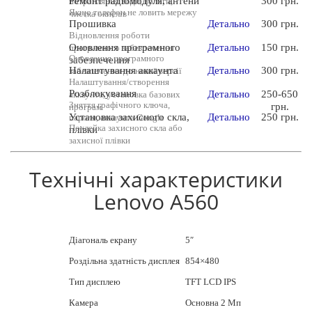
Ремонт радіомодуля, антени
300 грн.
потрапляння води, вологи,
Якщо телефон не ловить мережу
чистка окислів
Прошивка
Детально
300 грн.
Відновлення роботи
Оновлення програмного
Детально
150 грн.
програмного забезпечення
Оновлення програмного
забезпечення
Налаштування аккаунта
Детально
300 грн.
забезпечення до нової версії
Налаштування/створення
Розблокування
Детально
250-650
аккаунта, установка базових
Зняття графічного ключа,
грн.
програм
Установка захисного скла,
Детально
250 грн.
пароля, аккаунта Google
Поклейка захисного скла або
плівки
захисної плівки
Технічні характеристики
Lenovo A560
Діагональ екрану
5″
Роздільна здатність дисплея
854×480
Тип дисплею
TFT LCD IPS
Камера
Основна 2 Мп