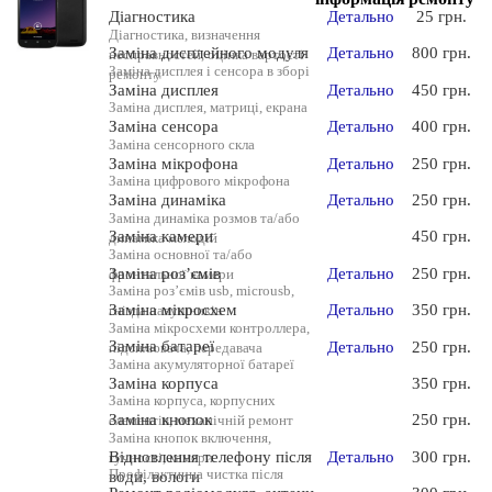
Діагностика
Детально
25 грн.
Діагностика, визначення
Заміна дисплейного модуля
Детально
800 грн.
несправностей, оцінка вартості
Заміна дисплея і сенсора в зборі
ремонту
Заміна дисплея
Детально
450 грн.
Заміна дисплея, матриці, екрана
Заміна сенсора
Детально
400 грн.
Заміна сенсорного скла
Заміна мікрофона
Детально
250 грн.
Заміна цифрового мікрофона
Заміна динаміка
Детально
250 грн.
Заміна динаміка розмов та/або
Заміна камери
450 грн.
динаміка мелодій
Заміна основної та/або
Заміна роз’ємів
Детально
250 грн.
фронтальної камери
Заміна роз’ємів usb, microusb,
Заміна мікросхем
Детально
350 грн.
гнізда навушників
Заміна мікросхеми контроллера,
Заміна батареї
Детально
250 грн.
підсилювача, передавача
Заміна акумуляторної батареї
Заміна корпуса
350 грн.
Заміна корпуса, корпусних
Заміна кнопок
250 грн.
елементів, механічній ремонт
Заміна кнопок включення,
Відновлення телефону після
Детально
300 грн.
гучності, камери
Профілактична чистка після
води, вологи