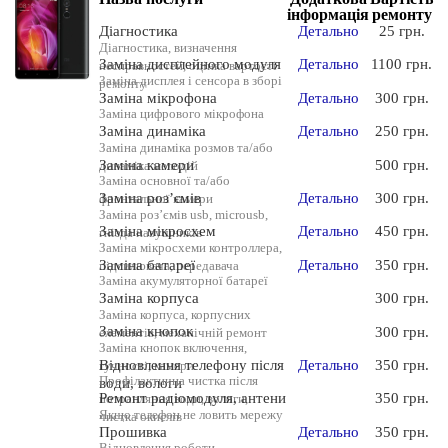
інформація
ремонту
Діагностика
Детально
25 грн.
Діагностика, визначення
Заміна дисплейного модуля
Детально
1100 грн.
несправностей, оцінка вартості
Заміна дисплея і сенсора в зборі
ремонту
Заміна мікрофона
Детально
300 грн.
Заміна цифрового мікрофона
Заміна динаміка
Детально
250 грн.
Заміна динаміка розмов та/або
Заміна камери
500 грн.
динаміка мелодій
Заміна основної та/або
Заміна роз’ємів
Детально
300 грн.
фронтальної камери
Заміна роз’ємів usb, microusb,
Заміна мікросхем
Детально
450 грн.
гнізда навушників
Заміна мікросхеми контроллера,
Заміна батареї
Детально
350 грн.
підсилювача, передавача
Заміна акумуляторної батареї
Заміна корпуса
300 грн.
Заміна корпуса, корпусних
Заміна кнопок
300 грн.
елементів, механічній ремонт
Заміна кнопок включення,
Відновлення телефону після
Детально
350 грн.
гучності, камери
Профілактична чистка після
води, вологи
Ремонт радіомодуля, антени
350 грн.
потрапляння води, вологи,
Якщо телефон не ловить мережу
чистка окислів
Прошивка
Детально
350 грн.
Відновлення роботи