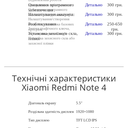
Оновлення програмного
Детально
300 грн.
програмного забезпечення
Оновлення програмного
забезпечення
Налаштування аккаунта
Детально
300 грн.
забезпечення до нової версії
Налаштування/створення
Розблокування
Детально
250-650
аккаунта, установка базових
Зняття графічного ключа,
грн.
програм
Установка захисного скла,
Детально
300 грн.
пароля, аккаунта Google
Поклейка захисного скла або
плівки
захисної плівки
Технічні характеристики
Xiaomi Redmi Note 4
Діагональ екрану
5.5″
Роздільна здатність дисплея
1920×1080
Тип дисплею
TFT LCD IPS