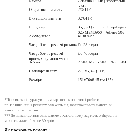
Камера
Основна 13 Мп | Фронтальна
5 Мп
Оперативна пам’ять
2/3/4 Гб
Внутрішня пам’ять
32/64 Гб
Процесор
8 ядер Qualcomm Snapdragon
625 MSM8953 + Adreno 506
Аккумулятор
4100 mAh
Час роботи в режимі розмови
До 28 годин
Час роботи в режимі
До 46 годин
прослуховування музики
Зв’язок
2 SIM, Micro SIM + Nano SIM
Стандарт зв’язку
2G, 3G, 4G (LTE)
Розміри
151x76x8.45 мм 165г
*Ціни вказані з урахуванням вартості запчастин і роботи
**Час виконання ремонту залежить від завантаженості майстрів і
наявності запчастин
***Деякі запчастини замовляємо з Китаю, тому вартість очікування
може складати більше 30 днів
Як проходить ремонт :