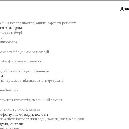
Дод
ачення несправностей, оцінка вартості ремонту
ного модуля
енсора в зборі
на
 мікрофона
а
озмов та/або динаміка мелодій
а/або фронтальної камери
b, microusb, гнізда навушників
ем
 контроллера, підсилювача, передавача
ної батареї
орпусних елементів, механічній ремонт
ючення, гучності, камери
ефону після води, вологи
тка після потрапляння води, вологи, чистка окислів
дуля, антени
ловить мережу