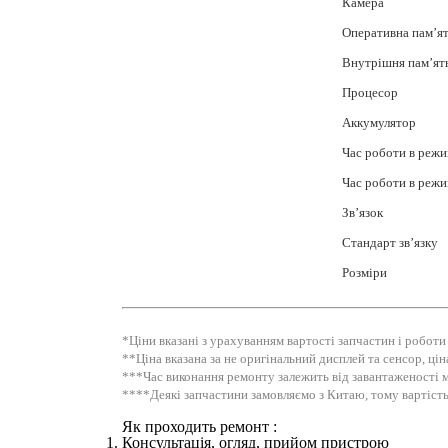
Камера
Оперативна пам’я
Внутрішня пам’ят
Процесор
Аккумулятор
Час роботи в режи
Час роботи в режи
Зв’язок
Стандарт зв’язку
Розміри
*Ціни вказані з урахуванням вартості запчастин і роботи
**Ціна вказана за не оригінальний дисплей та сенсор, ці
***Час виконання ремонту залежить від завантаженості м
****Деякі запчастини замовляємо з Китаю, тому вартість
Як проходить ремонт :
Консультація, огляд, прийом пристрою