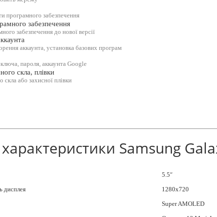
ти програмного забезпечення
рамного забезпечення
ного забезпечення до нової версії
ккаунта
рення аккаунта, установка базових програм
 ключа, пароля, аккаунта Google
ного скла, плівки
о скла або захисної плівки
 характеристики Samsung Gala
5.5″
ь дисплея
1280х720
Super AMOLED