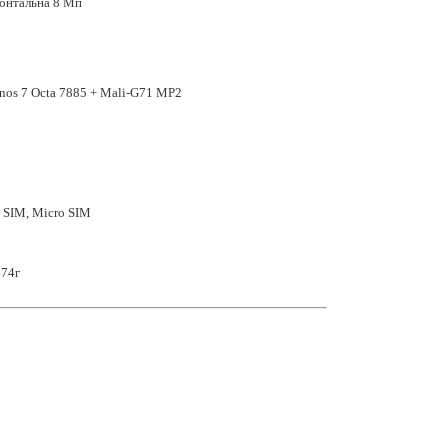
онтальна 8 Мп
nos 7 Octa 7885 + Mali-G71 MP2
2 SIM, Micro SIM
174г