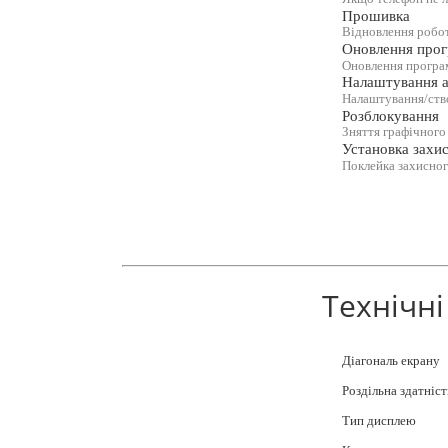
Прошивка
Відновлення робо
Оновлення прог
Оновлення програм
Налаштування а
Налаштування/ство
Розблокування
Зняття графічного
Установка захис
Поклейка захисног
Технічні
Діагональ екрану
Роздільна здатніст
Тип дисплею