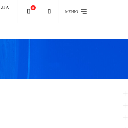
N.UA
0
МЕНЮ