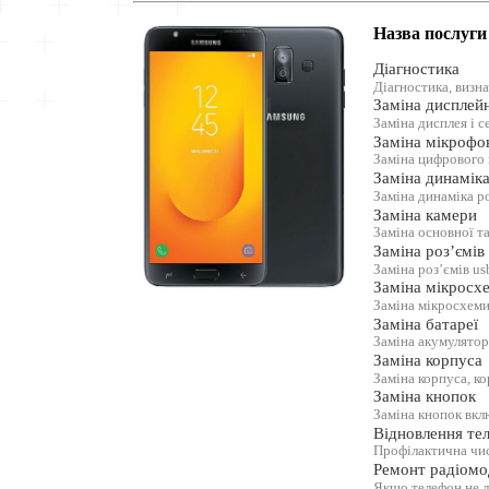
Назва послуги
Діагностика
Діагностика, визн
Заміна дисплей
Заміна дисплея і с
Заміна мікрофо
Заміна цифрового
Заміна динамік
Заміна динаміка р
Заміна камери
Заміна основної т
Заміна роз’ємів
Заміна роз’ємів us
Заміна мікросх
Заміна мікросхеми
Заміна батареї
Заміна акумулятор
Заміна корпуса
Заміна корпуса, к
Заміна кнопок
Заміна кнопок вкл
Відновлення тел
Профілактична чис
Ремонт радіомо
Якщо телефон не 