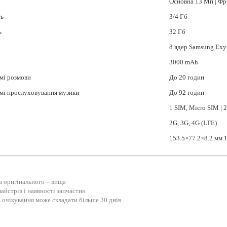
Основна 13 Мп | Фр
ть
3/4 Гб
ь
32 Гб
8 ядер Samsung Exy
3000 mAh
мі розмови
До 20 годин
мі прослуховування музики
До 92 годин
1 SIM, Micro SIM | 
2G, 3G, 4G (LTE)
153.5×77.2×8.2 мм 
на оригінального – вища
айстрів і наявності запчастин
 очікування може складати більше 30 днів