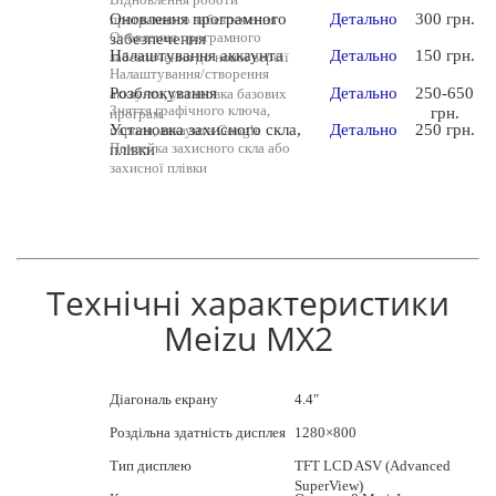
Оновлення програмного
Детально
300 грн.
програмного забезпечення
Оновлення програмного
забезпечення
Налаштування аккаунта
Детально
150 грн.
забезпечення до нової версії
Налаштування/створення
Розблокування
Детально
250-650
аккаунта, установка базових
Зняття графічного ключа,
грн.
програм
Установка захисного скла,
Детально
250 грн.
пароля, аккаунта Google
Поклейка захисного скла або
плівки
захисної плівки
Технічні характеристики
Meizu MX2
Діагональ екрану
4.4″
Роздільна здатність дисплея
1280×800
Тип дисплею
TFT LCD ASV (Advanced
SuperView)