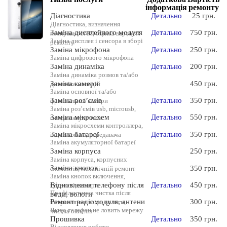
інформація
ремонту
Діагностика
Детально
25 грн.
Діагностика, визначення
Заміна дисплейного модуля
Детально
750 грн.
несправностей, оцінка вартості
Заміна дисплея і сенсора в зборі
ремонту
Заміна мікрофона
Детально
250 грн.
Заміна цифрового мікрофона
Заміна динаміка
Детально
200 грн.
Заміна динаміка розмов та/або
Заміна камери
450 грн.
динаміка мелодій
Заміна основної та/або
Заміна роз’ємів
Детально
350 грн.
фронтальної камери
Заміна роз’ємів usb, microusb,
Заміна мікросхем
Детально
550 грн.
гнізда навушників
Заміна мікросхеми контроллера,
Заміна батареї
Детально
350 грн.
підсилювача, передавача
Заміна акумуляторної батареї
Заміна корпуса
250 грн.
Заміна корпуса, корпусних
Заміна кнопок
350 грн.
елементів, механічній ремонт
Заміна кнопок включення,
Відновлення телефону після
Детально
450 грн.
гучності, камери
Профілактична чистка після
води, вологи
Ремонт радіомодуля, антени
300 грн.
потрапляння води, вологи,
Якщо телефон не ловить мережу
чистка окислів
Прошивка
Детально
350 грн.
Відновлення роботи