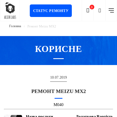
0
СТАТУС РЕМОНТУ
Головна
Ремонт Meizu MX2
КОРИСНЕ
10.07.2019
РЕМОНТ MEIZU MX2
M040
Назва послуги
Додаткова
Вартість