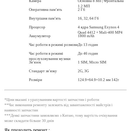
Камера
Основна 8 Мп | Фронтальна
1.2 МП
Оперативна пам’ять
2 Гб
Внутрішня пам’ять
16, 32, 64 Гб
Процесор
4 ядра Samsung Exynos 4
Quad 4412 + Mali-400 MP4
Аккумулятор
1800 mAh
Час роботи в режимі розмови
До 13 годин
Час роботи в режимі
До 46 годин
прослуховування музики
Зв’язок
1 SIM, Micro SIM
Стандарт зв’язку
2G, 3G
Розміри
124.9×64.9×10.2 мм 142г
*Ціни вказані з урахуванням вартості запчастин і роботи
**Час виконання ремонту залежить від завантаженості майстрів і
наявності запчастин
***Деякі запчастини замовляємо з Китаю, тому вартість очікування
може складати більше 30 днів
Як проходить ремонт :