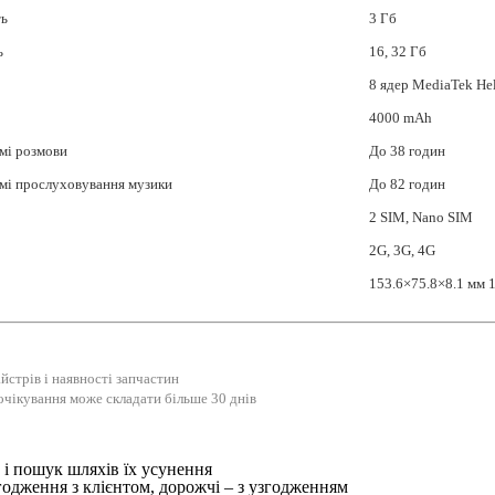
ть
3 Гб
ь
16, 32 Гб
8 ядер MediaTek He
4000 mAh
мі розмови
До 38 годин
мі прослуховування музики
До 82 годин
2 SIM, Nano SIM
2G, 3G, 4G
153.6×75.8×8.1 мм 
йстрів і наявності запчастин
очікування може складати більше 30 днів
і пошук шляхів їх усунення
годження з клієнтом, дорожчі – з узгодженням