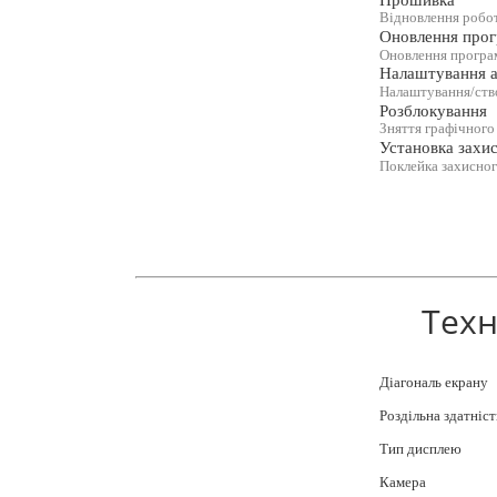
Відновлення робо
Оновлення прог
Оновлення програм
Налаштування а
Налаштування/ство
Розблокування
Зняття графічного
Установка захис
Поклейка захисног
Техн
Діагональ екрану
Роздільна здатніст
Тип дисплею
Камера