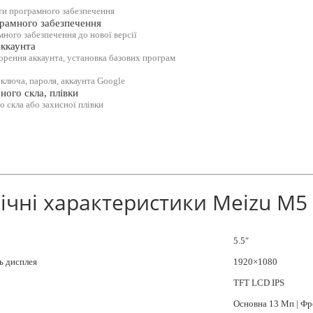
ти програмного забезпечення
рамного забезпечення
ного забезпечення до нової версії
ккаунта
рення аккаунта, установка базових програм
 ключа, пароля, аккаунта Google
ного скла, плівки
о скла або захисної плівки
ічні характеристики Meizu M5
5.5″
ь дисплея
1920×1080
TFT LCD IPS
Основна 13 Мп | Фр