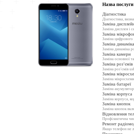
Назва послуги
Діагностика
Діагностика, визн
Заміна дисплей
Заміна дисплея і с
Заміна мікрофо
Заміна цифрового
Заміна динамік
Заміна динаміка р
Заміна камери
Заміна основної т
Заміна роз’ємів
Заміна роз’ємів us
Заміна мікросх
Заміна мікросхеми
Заміна батареї
Заміна акумулятор
Заміна корпуса
Заміна корпуса, к
Заміна кнопок
Заміна кнопок вкл
Відновлення тел
Профілактична чис
Ремонт радіомо
Якщо телефон не 
Прошивка