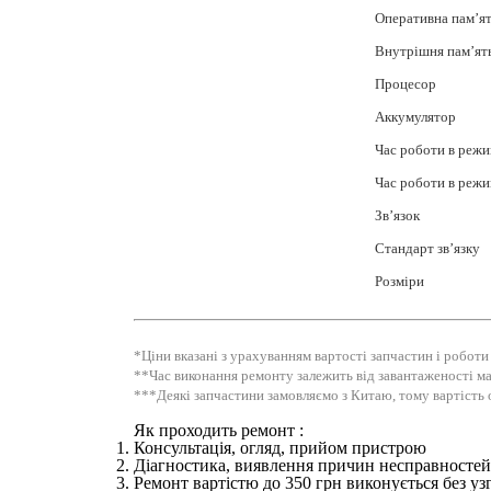
Оперативна пам’я
Внутрішня пам’ят
Процесор
Аккумулятор
Час роботи в режи
Час роботи в режи
Зв’язок
Стандарт зв’язку
Розміри
*Ціни вказані з урахуванням вартості запчастин і роботи
**Час виконання ремонту залежить від завантаженості ма
***Деякі запчастини замовляємо з Китаю, тому вартість 
Як проходить ремонт :
Консультація, огляд, прийом пристрою
Діагностика, виявлення причин несправностей 
Ремонт вартістю до 350 грн виконується без уз