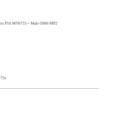
lio P10 MT6755 + Mali-T860 MP2
175г