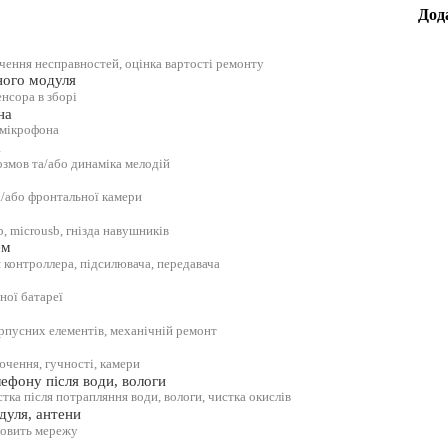
Дод
ачення несправностей, оцінка вартості ремонту
ного модуля
енсора в зборі
на
 мікрофона
а
озмов та/або динаміка мелодій
а/або фронтальної камери
b, microusb, гнізда навушників
ем
 контроллера, підсилювача, передавача
ної батареї
орпусних елементів, механічній ремонт
ючення, гучності, камери
ефону після води, вологи
тка після потрапляння води, вологи, чистка окислів
дуля, антени
ловить мережу