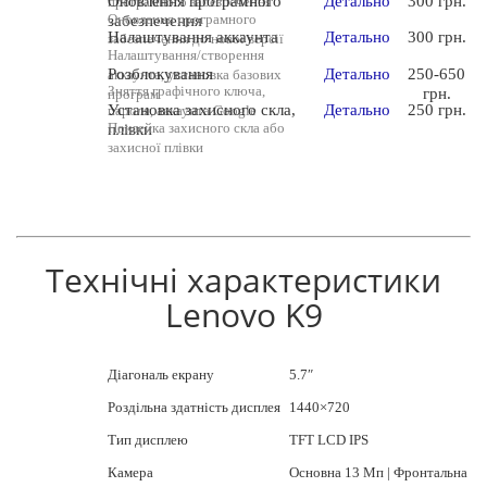
Оновлення програмного
Детально
300 грн.
програмного забезпечення
Оновлення програмного
забезпечення
Налаштування аккаунта
Детально
300 грн.
забезпечення до нової версії
Налаштування/створення
Розблокування
Детально
250-650
аккаунта, установка базових
Зняття графічного ключа,
грн.
програм
Установка захисного скла,
Детально
250 грн.
пароля, аккаунта Google
Поклейка захисного скла або
плівки
захисної плівки
Технічні характеристики
Lenovo K9
Діагональ екрану
5.7″
Роздільна здатність дисплея
1440×720
Тип дисплею
TFT LCD IPS
Камера
Основна 13 Мп | Фронтальна