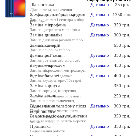
Діагностика
Детально
25 грн.
Діагностика, визначення
Заміна дисплейного модуля
Детально
1350 грн.
несправностей, оцінка вартості
Заміна дисплея і сенсора в зборі
ремонту
Заміна мікрофона
Детально
350 грн.
Заміна цифрового мікрофона
Заміна динаміка
Детально
300 грн.
Заміна динаміка розмов та/або
Заміна камери
650 грн.
динаміка мелодій
Заміна основної та/або
Заміна роз’ємів
Детально
350 грн.
фронтальної камери
Заміна роз’ємів usb, microusb,
Заміна мікросхем
Детально
450 грн.
гнізда навушників
Заміна мікросхеми контроллера,
Заміна батареї
Детально
400 грн.
підсилювача, передавача
Заміна акумуляторної батареї
Заміна корпуса
350 грн.
Заміна корпуса, корпусних
Заміна кнопок
250 грн.
елементів, механічній ремонт
Заміна кнопок включення,
Відновлення телефону після
Детально
300 грн.
гучності, камери
Профілактична чистка після
води, вологи
Ремонт радіомодуля, антени
350 грн.
потрапляння води, вологи,
Якщо телефон не ловить мережу
чистка окислів
Прошивка
Детально
350 грн.
Відновлення роботи