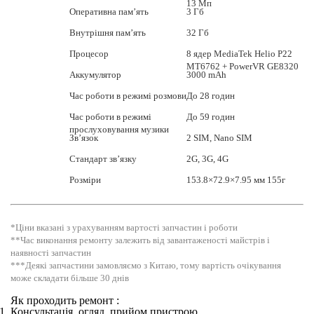
13 Мп
Оперативна пам’ять
3 Гб
Внутрішня пам’ять
32 Гб
Процесор
8 ядер MediaTek Helio P22
MT6762 + PowerVR GE8320
Аккумулятор
3000 mAh
Час роботи в режимі розмови
До 28 годин
Час роботи в режимі
До 59 годин
прослуховування музики
Зв’язок
2 SIM, Nano SIM
Стандарт зв’язку
2G, 3G, 4G
Розміри
153.8×72.9×7.95 мм 155г
*Ціни вказані з урахуванням вартості запчастин і роботи
**Час виконання ремонту залежить від завантаженості майстрів і
наявності запчастин
***Деякі запчастини замовляємо з Китаю, тому вартість очікування
може складати більше 30 днів
Як проходить ремонт :
Консультація, огляд, прийом пристрою