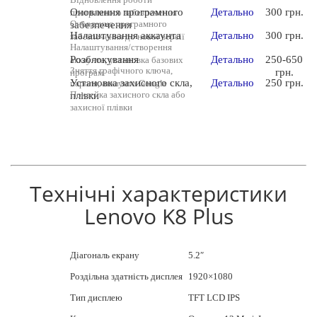
Оновлення програмного
Детально
300 грн.
програмного забезпечення
Оновлення програмного
забезпечення
Налаштування аккаунта
Детально
300 грн.
забезпечення до нової версії
Налаштування/створення
Розблокування
Детально
250-650
аккаунта, установка базових
Зняття графічного ключа,
грн.
програм
Установка захисного скла,
Детально
250 грн.
пароля, аккаунта Google
Поклейка захисного скла або
плівки
захисної плівки
Технічні характеристики
Lenovo K8 Plus
Діагональ екрану
5.2″
Роздільна здатність дисплея
1920×1080
Тип дисплею
TFT LCD IPS