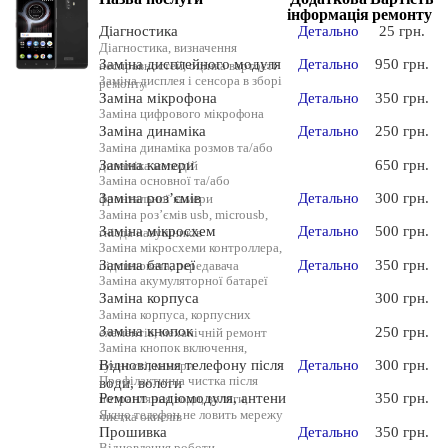
інформація
ремонту
Діагностика
Детально
25 грн.
Діагностика, визначення
Заміна дисплейного модуля
Детально
950 грн.
несправностей, оцінка вартості
Заміна дисплея і сенсора в зборі
ремонту
Заміна мікрофона
Детально
350 грн.
Заміна цифрового мікрофона
Заміна динаміка
Детально
250 грн.
Заміна динаміка розмов та/або
Заміна камери
650 грн.
динаміка мелодій
Заміна основної та/або
Заміна роз’ємів
Детально
300 грн.
фронтальної камери
Заміна роз’ємів usb, microusb,
Заміна мікросхем
Детально
500 грн.
гнізда навушників
Заміна мікросхеми контроллера,
Заміна батареї
Детально
350 грн.
підсилювача, передавача
Заміна акумуляторної батареї
Заміна корпуса
300 грн.
Заміна корпуса, корпусних
Заміна кнопок
250 грн.
елементів, механічній ремонт
Заміна кнопок включення,
Відновлення телефону після
Детально
300 грн.
гучності, камери
Профілактична чистка після
води, вологи
Ремонт радіомодуля, антени
350 грн.
потрапляння води, вологи,
Якщо телефон не ловить мережу
чистка окислів
Прошивка
Детально
350 грн.
Відновлення роботи