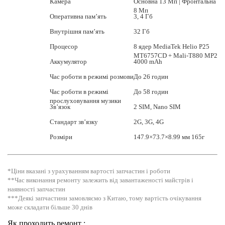
Камера
Основна 13 Мп | Фронтальна
8 Мп
Оперативна пам’ять
3, 4 Гб
Внутрішня пам’ять
32 Гб
Процесор
8 ядер MediaTek Helio P25
MT6757CD + Mali-T880 MP2
Аккумулятор
4000 mAh
Час роботи в режимі розмови
До 26 годин
Час роботи в режимі
До 58 годин
прослуховування музики
Зв’язок
2 SIM, Nano SIM
Стандарт зв’язку
2G, 3G, 4G
Розміри
147.9×73.7×8.99 мм 165г
*Ціни вказані з урахуванням вартості запчастин і роботи
**Час виконання ремонту залежить від завантаженості майстрів і
наявності запчастин
***Деякі запчастини замовляємо з Китаю, тому вартість очікування
може складати більше 30 днів
Як проходить ремонт :