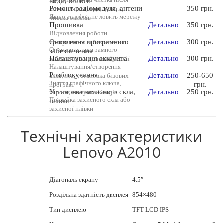
води, вологи
Ремонт радіомодуля, антени
350 грн.
потрапляння води, вологи,
Якщо телефон не ловить мережу
чистка окислів
Прошивка
Детально
350 грн.
Відновлення роботи
Оновлення програмного
Детально
300 грн.
програмного забезпечення
Оновлення програмного
забезпечення
Налаштування аккаунта
Детально
300 грн.
забезпечення до нової версії
Налаштування/створення
Розблокування
Детально
250-650
аккаунта, установка базових
Зняття графічного ключа,
грн.
програм
Установка захисного скла,
Детально
250 грн.
пароля, аккаунта Google
Поклейка захисного скла або
плівки
захисної плівки
Технічні характеристики
Lenovo A2010
Діагональ екрану
4.5″
Роздільна здатність дисплея
854×480
Тип дисплею
TFT LCD IPS