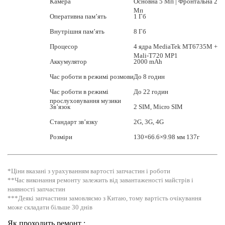
Камера
Основна 5 Мп | Фронтальна 2
Мп
Оперативна пам’ять
1 Гб
Внутрішня пам’ять
8 Гб
Процесор
4 ядра MediaTek MT6735M +
Mali-T720 MP1
Аккумулятор
2000 mAh
Час роботи в режимі розмови
До 8 годин
Час роботи в режимі
До 22 годин
прослуховування музики
Зв’язок
2 SIM, Micro SIM
Стандарт зв’язку
2G, 3G, 4G
Розміри
130×66.6×9.98 мм 137г
*Ціни вказані з урахуванням вартості запчастин і роботи
**Час виконання ремонту залежить від завантаженості майстрів і
наявності запчастин
***Деякі запчастини замовляємо з Китаю, тому вартість очікування
може складати більше 30 днів
Як проходить ремонт :