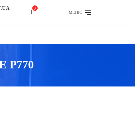
N.UA
0
МЕНЮ
 P770