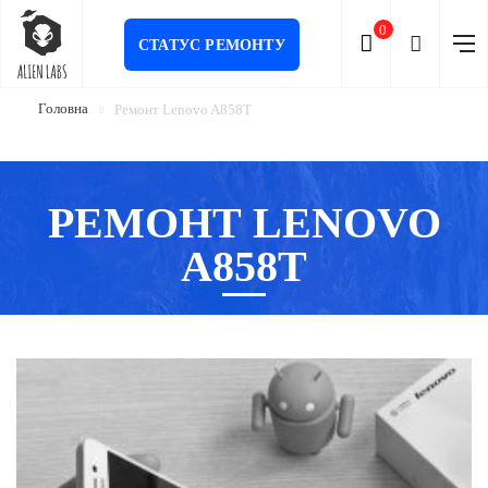
0
СТАТУС РЕМОНТУ
Головна
Ремонт Lenovo A858T
РЕМОНТ LENOVO
A858T