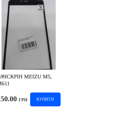
ТАЧСКРІН
MEIZU
M5,
M611
150.00
КУПИТИ
ГРН