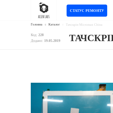
СТАТУС РЕМОНТУ
Головна
Каталог
Тачскрін Micromax China
ТАЧСКРІ
Код:
228
Додано:
19.05.2019