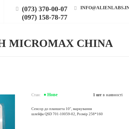
(073) 370-00-07
INFO@ALIENLABS.I
(097) 158-78-77
Н MICROMAX CHINA
Нове
Стан:
1 шт
в наявностi
Сенсор до планшета 10″, маркування
шлейфа QSD 701-10059-02, Розмір 258*160