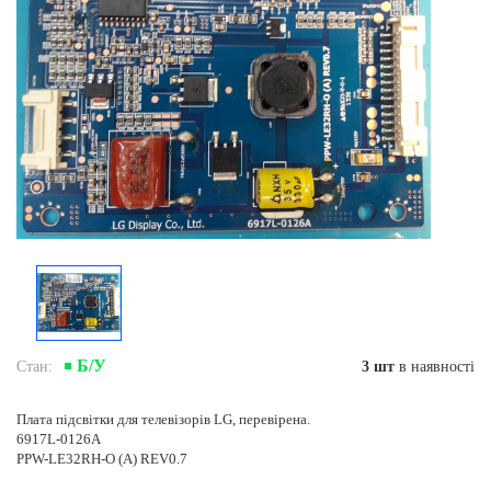
Б/У
Стан:
3 шт
в наявностi
Плата підсвітки для телевізорів LG, перевірена.
6917L-0126A
PPW-LE32RH-O (A) REV0.7