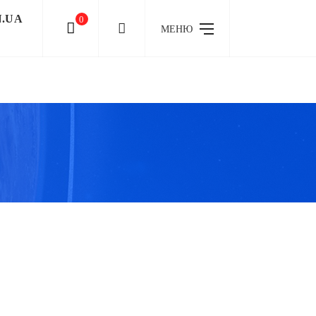
N.UA
0
МЕНЮ