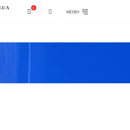
N.UA
0
МЕНЮ